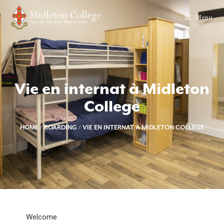
Menu
Vie en internat à Midleton
College
HOME
/
BOARDING
/
VIE EN INTERNAT À MIDLETON COLLEGE
Welcome