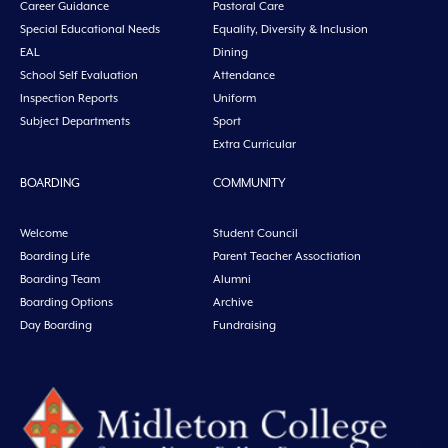
Career Guidance
Pastoral Care
Special Educational Needs
Equality, Diversity & Inclusion
EAL
Dining
School Self Evaluation
Attendance
Inspection Reports
Uniform
Subject Departments
Sport
Extra Curricular
BOARDING
COMMUNITY
Welcome
Student Council
Boarding Life
Parent Teacher Assoctiation
Boarding Team
Alumni
Boarding Options
Archive
Day Boarding
Fundraising